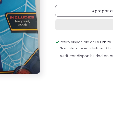
cantidad
cantidad
para
para
Agregar al
SPIDERMAN
SPIDERMAN
M.
M.
T8-
T8-
10
10
Retiro disponible en
La Casita
Normalmente está listo en 2 h
Verificar disponibilidad en 