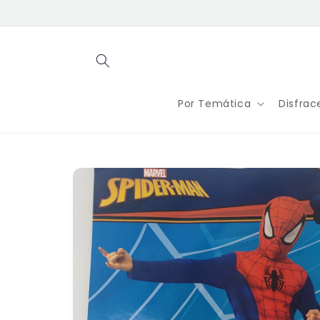
Ir
directamente
al contenido
Por Temática
Disfrac
Ir
directamente
a la
información
del producto