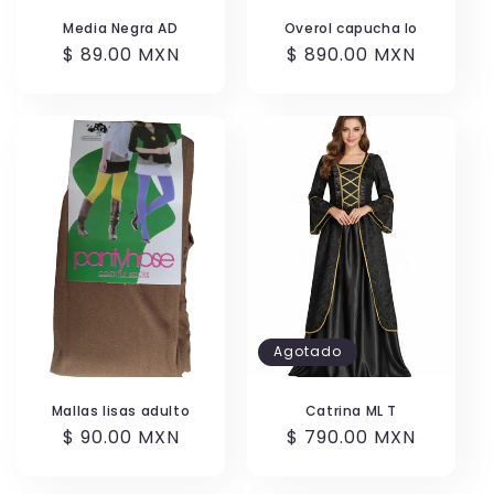
Media Negra AD
Overol capucha lo
Precio
$ 89.00 MXN
Precio
$ 890.00 MXN
habitual
habitual
Agotado
Mallas lisas adulto
Catrina ML T
Precio
$ 90.00 MXN
Precio
$ 790.00 MXN
habitual
habitual