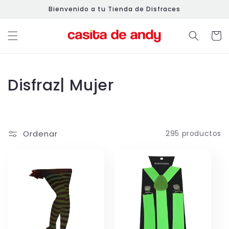
Ir
Bienvenido a tu Tienda de Disfraces
directamente
al contenido
Carrit
C
Disfraz| Mujer
o
l
Ordenar
295 productos
e
c
c
i
ó