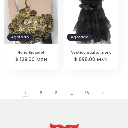
Agotado
Agotado
Hand Bracelet
Vestido adulto mer L
Precio
$ 129.00 MXN
Precio
$ 898.00 MXN
habitual
habitual
1
2
3
…
15