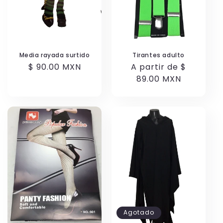
n
:
Media rayada surtido
Tirantes adulto
Precio
$ 90.00 MXN
Precio
A partir de $
habitual
habitual
89.00 MXN
Agotado