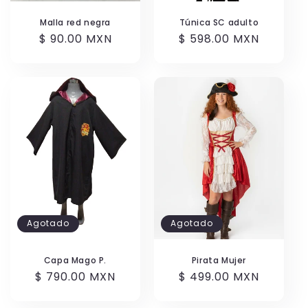
Malla red negra
Túnica SC adulto
Precio
$ 90.00 MXN
Precio
$ 598.00 MXN
habitual
habitual
Agotado
Agotado
Capa Mago P.
Pirata Mujer
Precio
$ 790.00 MXN
Precio
$ 499.00 MXN
habitual
habitual