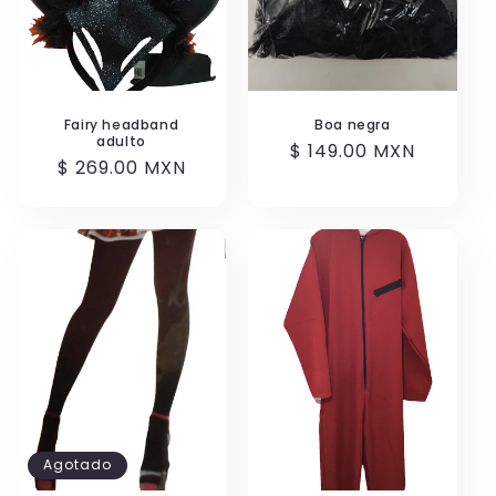
Fairy headband
Boa negra
adulto
Precio
$ 149.00 MXN
Precio
$ 269.00 MXN
habitual
habitual
Agotado