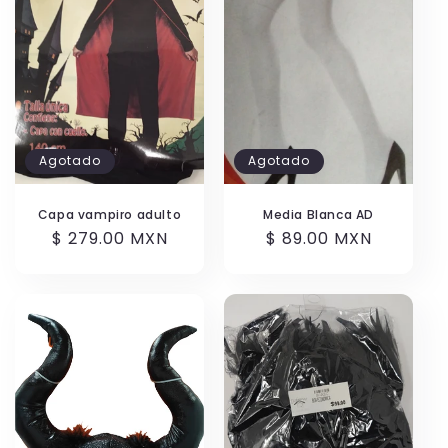
Agotado
Agotado
Capa vampiro adulto
Media Blanca AD
Precio
$ 279.00 MXN
Precio
$ 89.00 MXN
habitual
habitual