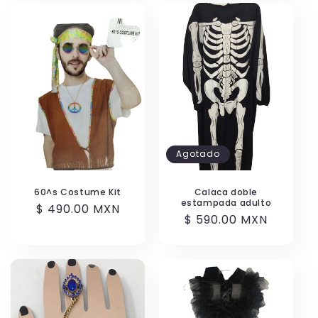
Agotado
60^s Costume Kit
Calaca doble
estampada adulto
Precio
$ 490.00 MXN
Precio
$ 590.00 MXN
habitual
habitual