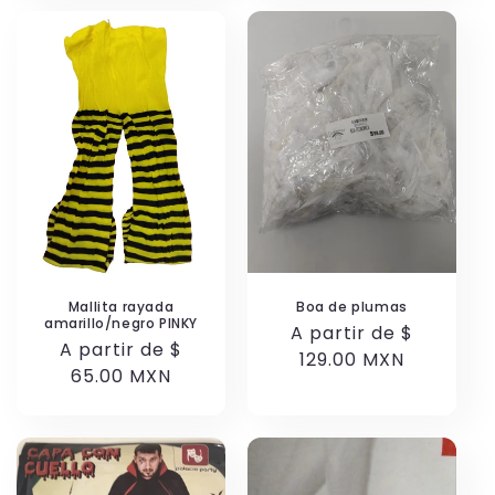
Mallita rayada
Boa de plumas
amarillo/negro PINKY
Precio
A partir de $
Precio
A partir de $
habitual
129.00 MXN
habitual
65.00 MXN