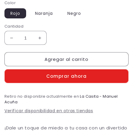
Color
Rojo
Naranja
Negro
Cantidad
Reducir
Aumentar
cantidad
cantidad
para
para
Agregar al carrito
Banderín
Banderín
Happy
Happy
Halloween
Halloween
Comprar ahora
Retiro no disponible actualmente en
La Casita - Manuel
Acuña
Verificar disponibilidad en otras tiendas
¡Dale un toque de miedo a tu casa con un divertido