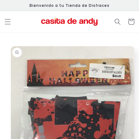
Ir
Bienvenido a tu Tienda de Disfraces
directamente
al contenido
Carrit
Ir
directamente
a la
información
del producto