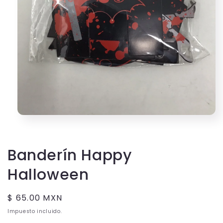
Abrir
elemento
multimedia
1
en
Banderín Happy
una
ventana
Halloween
modal
Precio
$ 65.00 MXN
habitual
Impuesto incluido.