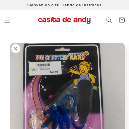
Ir
Bienvenido a tu Tienda de Disfraces
directamente
al contenido
Carrit
Ir
directamente
a la
información
del producto