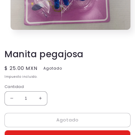
Abrir
elemento
multimedia
1
en
Manita pegajosa
una
ventana
modal
Precio
$ 25.00 MXN
Agotado
habitual
Impuesto incluido.
Cantidad
Reducir
Aumentar
cantidad
cantidad
para
para
Agotado
Manita
Manita
pegajosa
pegajosa