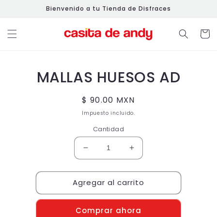
Ir
Bienvenido a tu Tienda de Disfraces
directamente
al contenido
Carrit
Ir
directamente
MALLAS HUESOS AD
a la
información
del producto
Precio
$ 90.00 MXN
habitual
Impuesto incluido.
Cantidad
Reducir
Aumentar
cantidad
cantidad
para
para
Agregar al carrito
MALLAS
MALLAS
HUESOS
HUESOS
AD
AD
Comprar ahora