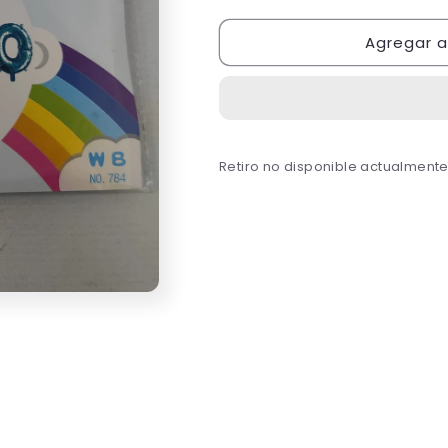
cantidad
cantidad
para
para
Agregar al
Globo
Globo
letras
letras
es
es
niño
niño
Retiro no disponible actualment