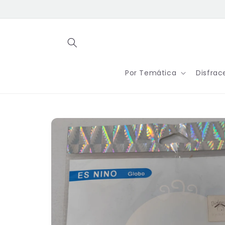
Ir
directamente
al contenido
Por Temática
Disfrac
Ir
directamente
a la
información
del producto