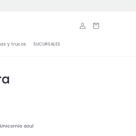
Iniciar
Carrito
sesión
as y trucos
SUCURSALES
ra
Unicornio azul