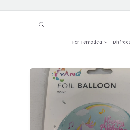
Ir
directamente
al contenido
Por Temática
Disfrac
Ir
directamente
a la
información
del producto