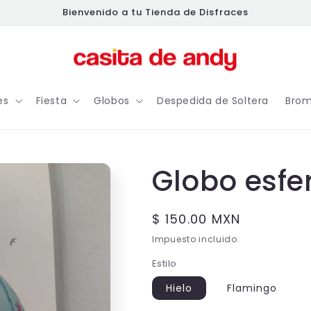
Bienvenido a tu Tienda de Disfraces
es
Fiesta
Globos
Despedida de Soltera
Brom
Globo esfe
Precio
$ 150.00 MXN
habitual
Impuesto incluido.
Estilo
Hielo
Flamingo