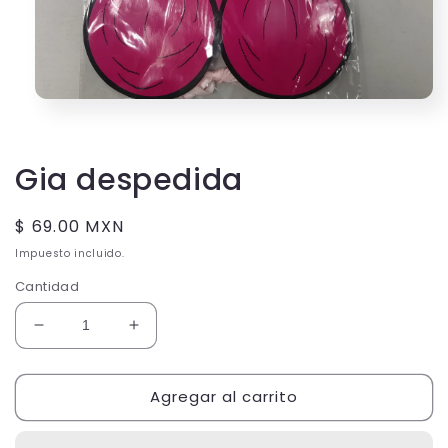
Abrir
elemento
multimedia
1
en
Gia despedida
una
ventana
modal
Precio
$ 69.00 MXN
habitual
Impuesto incluido.
Cantidad
Reducir
Aumentar
cantidad
cantidad
para
para
Agregar al carrito
Gia
Gia
despedida
despedida