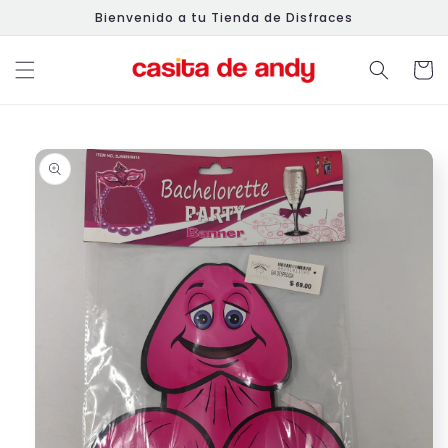
Ir
Bienvenido a tu Tienda de Disfraces
directamente
al contenido
Carrit
Ir
directamente
a la
información
del producto