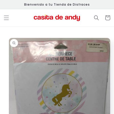
Ir
Bienvenido a tu Tienda de Disfraces
directamente
al contenido
Carrit
Ir
directamente
a la
información
del producto