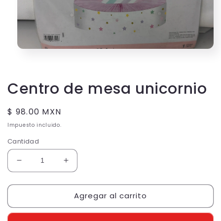
Abrir
elemento
multimedia
1
en
Centro de mesa unicornio
una
ventana
modal
Precio
$ 98.00 MXN
habitual
Impuesto incluido.
Cantidad
Reducir
Aumentar
cantidad
cantidad
para
para
Agregar al carrito
Centro
Centro
de
de
mesa
mesa