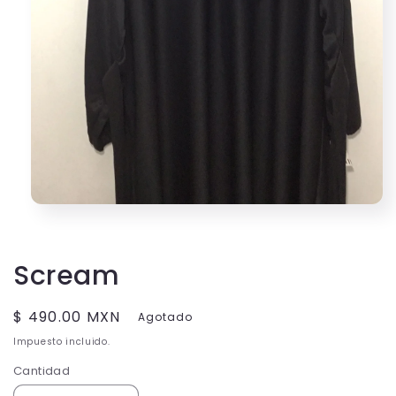
Abrir
elemento
multimedia
1
en
Scream
una
ventana
modal
Precio
$ 490.00 MXN
Agotado
habitual
Impuesto incluido.
Cantidad