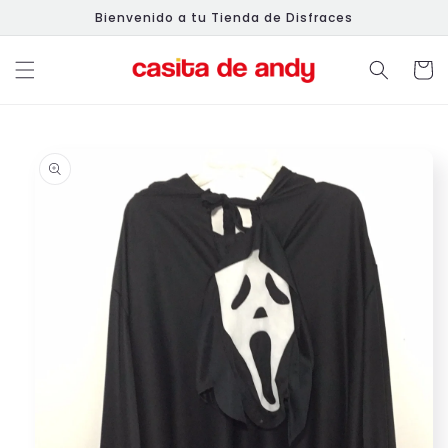
Ir
Bienvenido a tu Tienda de Disfraces
directamente
al contenido
Carrit
Ir
directamente
a la
información
del producto